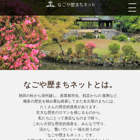
なごや歴まちネットとは。
熱田の杜から清州越し、産業都市化、戦災からの 復興など、
幾多の歴史を積み重ね発展してきた名古屋のまちには、
たくさんの歴史的資産があります。
壮大な歴史のロマンを感じるものから、
私たちにとって身近なものまで様々。
これら大切な歴史的資産を、みんなで守り、
活かし、繋いでいく一 端を担うのが
「なごや歴まちネット」です。