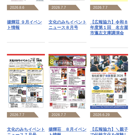
2026.8.6
2026.7.7
2026.7.7
揚輝荘 ９月イベン
文化のみちイベント
【広報協力】令和８
ト情報
ニュース８月号
年度第１回 名古屋
市蓬左文庫講演会
2026.6.29
2026.7.7
2026.7.7
【広報協力】＼親子
文化のみちイベント
揚輝荘 ８月イベン
で伝統文化を体験し
ニュース７月号
ト情報