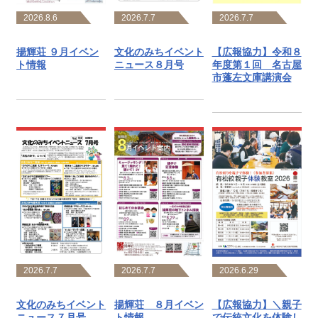
2026.8.6
2026.7.7
2026.7.7
揚輝荘 ９月イベン
文化のみちイベント
【広報協力】令和８
ト情報
ニュース８月号
年度第１回 名古屋
市蓬左文庫講演会
2026.6.29
2026.7.7
2026.7.7
【広報協力】＼親子
文化のみちイベント
揚輝荘 ８月イベン
で伝統文化を体験し
ニュース７月号
ト情報