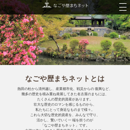
なごや歴まちネットとは
熱田の杜から清州越し、産業都市化、戦災からの 復興など、
幾多の歴史を積み重ね発展してきた名古屋のまちには、
たくさんの歴史的資産があります。
壮大な歴史のロマンを感じるものから、
私たちにとって身近なものまで様々。
これら大切な歴史的資産を、みんなで守り、
活かし、繋いでいく一 端を担うのが
「なごや歴まちネット」です。