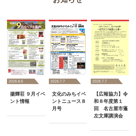
2026.8.6
2026.7.7
2026.7.7
揚輝荘 ９月イベ
文化のみちイベ
【広報協力】令
ント情報
ントニュース８
和８年度第１
月号
回 名古屋市蓬
左文庫講演会