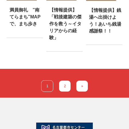
【情報提供】
満員御礼 ”南
【情報提供】銭
「戦後建築の傑
てらまち”MAP
湯へ出掛けよ
作を救う～イタ
で、まち歩き
う！あいち銭湯
リアからの経
感謝祭！！
験」
1
2
»