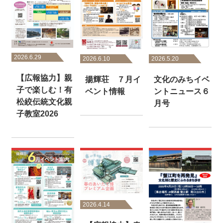
2026.6.29
2026.6.10
2026.5.20
【広報協力】親
揚輝荘 ７月イ
文化のみちイベ
子で楽しむ！有
ベント情報
ントニュース６
松絞伝統文化親
月号
子教室2026
2026.4.14