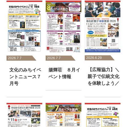
2026.6.29
2026.7.7
2026.7.7
【広報協力】＼
文化のみちイベ
揚輝荘 ８月イ
親子で伝統文化
ントニュース７
ベント情報
を体験しよう／
月号