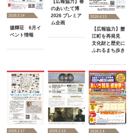
【広報協力】春
のあいたて博
2026 プレミア
2026.5.14
2026.4.13
ム企画
揚輝荘 6月イ
【広報協力】蟹
ベント情報
江町を再発見
文化財と歴史に
ふれるまち歩き
2026.2.13
2026.2.17
2026.2.4