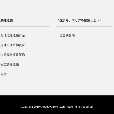
史的建造物
「歴まち」エリアを散策しよう！
登録地域建造物資産
≫歴史的界隈
認定地域建造物資産
都市景観重要建築物
景観重要建造物
文化財
Copyright 2019 © nagoya rekimachi net All rights reserved.