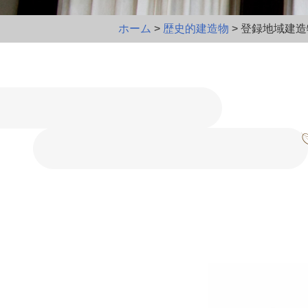
ホーム
>
歴史的建造物
> 登録地域建