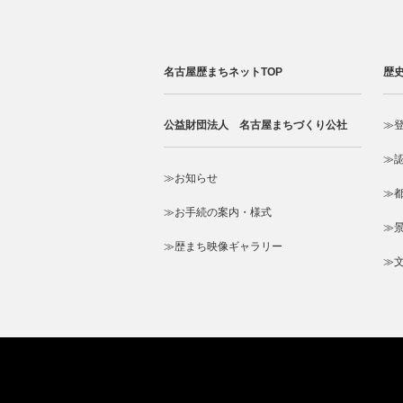
名古屋歴まちネットTOP
歴
公益財団法人 名古屋まちづくり公社
≫
≫
≫お知らせ
≫
≫お手続の案内・様式
≫
≫歴まち映像ギャラリー
≫