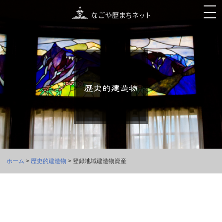
ホーム
>
歴史的建造物
> 登録地域建造物資産