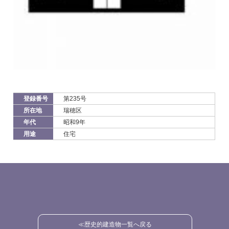
登録番号
第235号
所在地
瑞穂区
年代
昭和9年
用途
住宅
≪歴史的建造物一覧へ戻る