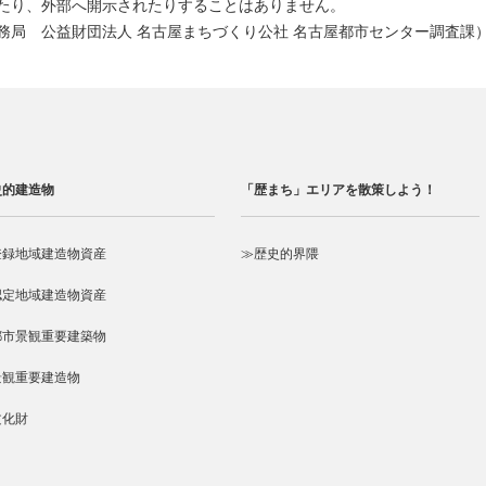
たり、外部へ開示されたりすることはありません。
務局 公益財団法人 名古屋まちづくり公社 名古屋都市センター調査課
史的建造物
「歴まち」エリアを散策しよう！
登録地域建造物資産
≫歴史的界隈
認定地域建造物資産
都市景観重要建築物
景観重要建造物
文化財