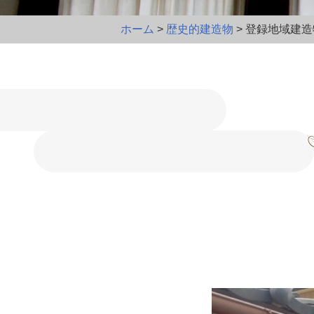
ホーム
>
歴史的建造物
> 登録地域建