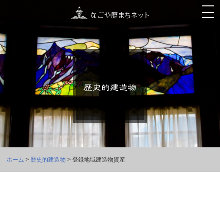
ホーム
>
歴史的建造物
> 登録地域建造物資産