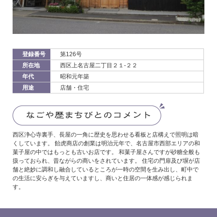
登録番号
第126号
所在地
西区上名古屋二丁目２１-２２
年代
昭和元年築
用途
店舗・住宅
西区浄心寺裏手、長屋の一角に歴史を思わせる看板と店構えで照明は暗
くしています。 飴虎商店の創業は明治元年で、名古屋市西部エリアの和
菓子屋の中ではもっとも古いお店です。 和菓子屋さんですが砂糖全般も
扱っておられ、昔ながらの商いをされています。 住宅の門扉及び塀が店
舗と絶妙に調和し融合しているところが一時の空間を生み出し、町中で
の生活に安らぎを与えていますし、商いと住居の一体感が感じられま
す。