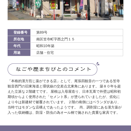
登録番号
第89号
所在地
南区笠寺町字西之門１５
年代
昭和10年築
用途
店舗・住宅
「本格的漢方煎じ薬ができる店」として、尾張四観音の一つである笠寺
観音西門の旧東海道と環状線の交差点北東角にあります。 築８０年を超
えた立派な２階建てです。 屋根は入母屋造り、日本瓦葺で外壁は昭和初
期頃からよく使用された「セメント系」が塗られていましたが、劣化に
より今は新建材で被覆されています。 ２階の南側にはベランダがあり、
当時ではモダンな店構えであったようです。 尚、調剤室にある漢方薬が
入った収納棚は、防湿・防虫の為オール桐で施された貴重な家具です。