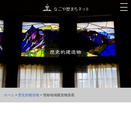
ホーム
>
歴史的建造物
> 登録地域建造物資産