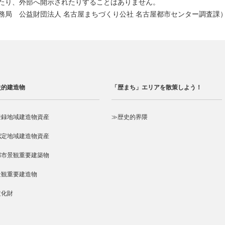
たり、外部へ開示されたりすることはありません。
務局 公益財団法人 名古屋まちづくり公社 名古屋都市センター調査課
史的建造物
「歴まち」エリアを散策しよう！
登録地域建造物資産
≫歴史的界隈
認定地域建造物資産
都市景観重要建築物
景観重要建造物
文化財