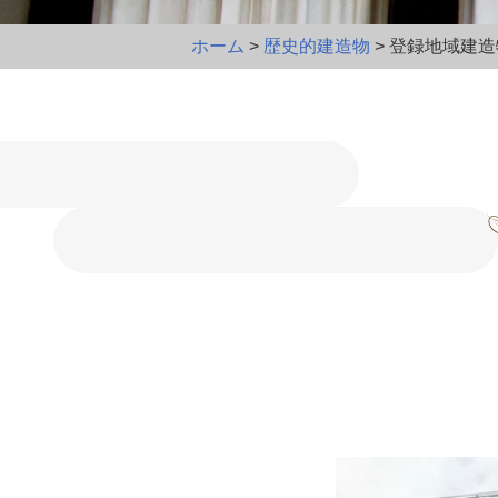
ホーム
>
歴史的建造物
> 登録地域建