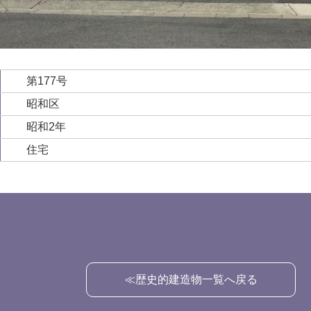
第177号
昭和区
昭和2年
住宅
≪歴史的建造物一覧へ戻る