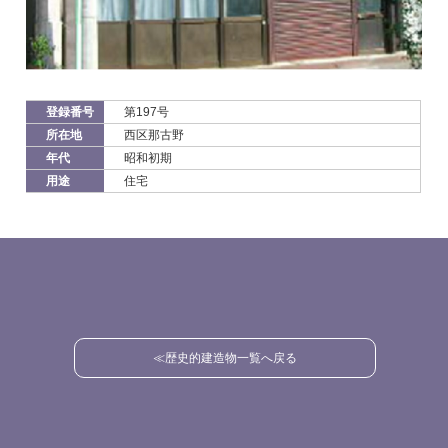
登録番号
第197号
所在地
西区那古野
年代
昭和初期
用途
住宅
≪歴史的建造物一覧へ戻る