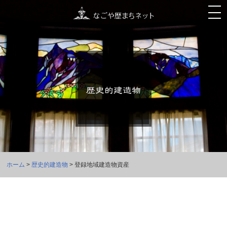
ホーム
>
歴史的建造物
> 登録地域建造物資産