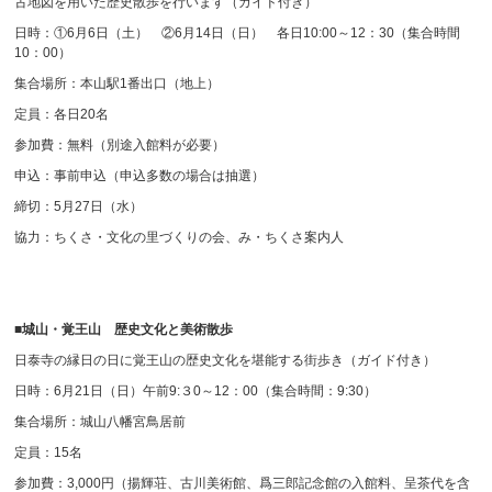
古地図を用いた歴史散歩を行います（ガイド付き）
日時：①6月6日（土） ②6月14日（日） 各日10:00～12：30（集合時間
10：00）
集合場所：本山駅1番出口（地上）
定員：各日20名
参加費：無料（別途入館料が必要）
申込：事前申込（申込多数の場合は抽選）
締切：5月27日（水）
協力：ちくさ・文化の里づくりの会、み・ちくさ案内人
■城山・覚王山 歴史文化と美術散歩
日泰寺の縁日の日に覚王山の歴史文化を堪能する街歩き（ガイド付き）
日時：6月21日（日）午前9:３0～12：00（集合時間：9:30）
集合場所：城山八幡宮鳥居前
定員：15名
参加費：3,000円（揚輝荘、古川美術館、爲三郎記念館の入館料、呈茶代を含