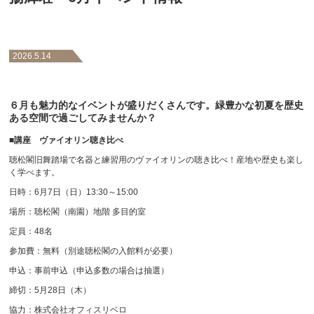
2026.5.14
６月も魅力的なイベントが盛りだくさんです。緑豊かな初夏を歴史
ある空間で過ごしてみませんか？
■講座 ヴァイオリン聴き比べ
聴松閣旧舞踏場で名器と練習用のヴァイオリンの聴き比べ！産地や歴史も楽し
く学べます。
日時：6月7日（日）13:30～15:00
場所：聴松閣（南園）地階 多目的室
定員：48名
参加費：無料（別途聴松閣の入館料が必要）
申込：事前申込（申込多数の場合は抽選）
締切：5月28日（木）
協力：株式会社オフィスリベロ