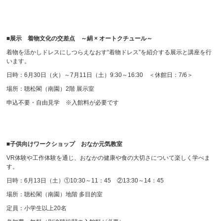
■展示 着物文化の交差点 ～絹 × オートクチュール～
着物を活かしドレスにしつらえなおす“着物ドレス”を紹介する展示と講座を行
います。
日時：6月30日（火）～7月11日（土）9:30～16:30 ＜休館日：7/6＞
場所：聴松閣（南園）2階 展示室
申込不要・自由見学 ※入館料が必要です
■子供向けワークショップ おなか元気教室
VR体験や工作体験を通じ、おなかの健康や食の大切さについて楽しく学べま
す。
日時：6月13日（土）①10:30～11：45 ②13:30～14：45
場所：聴松閣（南園）地階 多目的室
定員：小学生以上20名