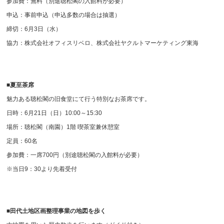
参加費：無料（別途聴松閣の入館料が必要）
申込：事前申込（申込多数の場合は抽選）
締切：6月3日（水）
協力：株式会社オフィスリベロ、株式会社ヤクルトマーケティング東海
■夏至茶席
魅力ある聴松閣の旧食堂にて行う特別なお茶席です。
日時：6月21日（日）10:00～15:30
場所：聴松閣（南園）1階 喫茶室兼休憩室
定員：60名
参加費：一席700円（別途聴松閣の入館料が必要）
※当日9：30より先着受付
■田代土地区画整理事業の地図を歩く