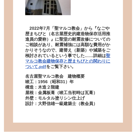
2022年7月「聖マルコ教会」から『なごや
歴まちびと（名古屋歴史的建造物保存活用推
進員の愛称）』に聖堂の耐震改修についての
ご相談があり、耐震補強には高額な費用がか
かりそうなので、建替え（新築）や減築をご
検討されているという事でした……詳細は
聖
マルコ教会建物保存と歴まちびとの関わりに
ついて.pdf
をご覧下さい。
名古屋聖マルコ教会 建物概要
竣工：1956（昭和31）年
構造：木造２階建
屋根：金属板葺（竣工当初時は瓦葺）
外壁：モルタル塗リシン仕上げ
設計：大野信雄一級建築士（教会員）