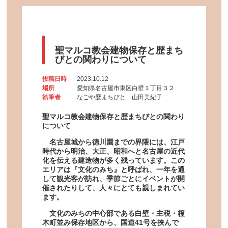
聖マルコ教会建物保存と歴まち
びとの関わりについて
投稿日時
2023.10.12
場所
愛知県名古屋市東区白壁１丁目３２
執筆者
なごや歴まちびと 山田美紀子
聖マルコ教会建物保存と歴まちびとの関わり
について
名古屋城から徳川園までの界隈には、江戸
時代から明治、大正、昭和へと名古屋の近代
化を伝える建造物が多く残っています。この
エリアは『文化のみち』と呼ばれ、一年を通
して観光客が訪れ、季節ごとにイベントが開
催されたりして、人々にとても親しまれてい
ます。
文化のみちの中心部である白壁・主税・橦
木町並み保存地区から、国道41号を挟んで