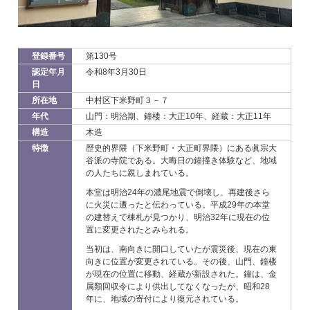
登録番号
第130号
認定年月
令和8年3月30日
日
所在地
中村区下米野町３－７
年代
山門：明治期、鐘楼：大正10年、経蔵：大正11年
構造
木造
特徴
歴史的界隈（下米野町・大正町界隈）にある眞宗大
谷派の寺院である。大晦日の鐘撞き体験など、地域
の人たちに親しまれている。
本堂は明治24年の濃尾地震で倒壊し、再建後さら
に火災に遭ったと伝わっている。平成29年の本堂
の建替えで棟札が見つかり、明治32年に現在の位
置に変更されたとみられる。
当初は、南向きに開口していたが震災後、現在の東
向きに位置が変更されている。その後、山門、鐘楼
が現在の位置に移動、経蔵が新設された。鐘は、金
属類回収令により供出してなくなったが、昭和28
年に、地域の寄付により復元されている。