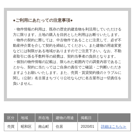
●ご利用にあたっての注意事項●
・物件情報の利用は、既存の歴史的建造物を利活用していただける
方に限ります。土地の購入を目的とした利用はお断りいたします。
・物件の契約に際しては、中古物件であることに注意して、必ず不
動産仲介業を介して契約を締結してください。また建物の用途変更
などには制限がある地域がありますのでご注意下さい。なお、不動
産取引に係る手数料等の経費は、契約当事者の負担となります。
・個別の物件情報の記載は、限られた範囲内での調査内容であるこ
とから、契約に当たってはご自身の責任でご確認・ご判断いただき
ますようお願いいたします。また、売買・賃貸契約後のトラブルに
関し（公財）名古屋まちづくり公社ならびに名古屋市は一切責任を
負いません。
区分
地域
所在地
建物の用途
掲載日
売買
昭和区
南山町
住居
2020/01
詳細はこちら≫